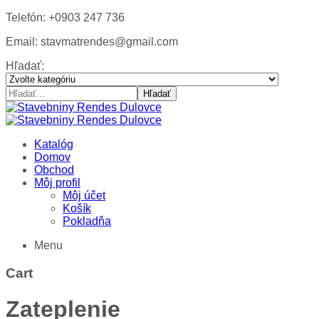
Telefón: +0903 247 736
Email: stavmatrendes@gmail.com
Hľadať:
Hľadať
Katalóg
Domov
Obchod
Môj profil
Môj účet
Košík
Pokladňa
Menu
Cart
Zateplenie