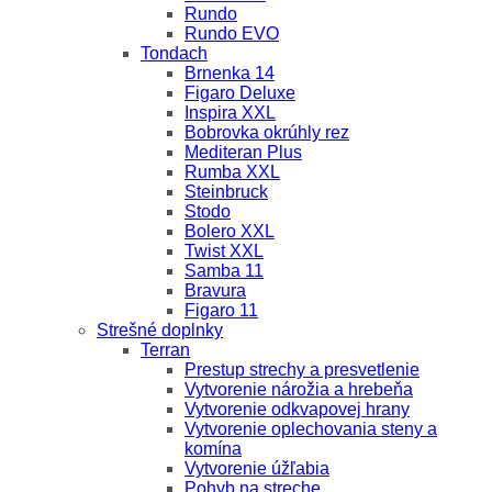
Rundo
Rundo EVO
Tondach
Brnenka 14
Figaro Deluxe
Inspira XXL
Bobrovka okrúhly rez
Mediteran Plus
Rumba XXL
Steinbruck
Stodo
Bolero XXL
Twist XXL
Samba 11
Bravura
Figaro 11
Strešné doplnky
Terran
Prestup strechy a presvetlenie
Vytvorenie nárožia a hrebeňa
Vytvorenie odkvapovej hrany
Vytvorenie oplechovania steny a
komína
Vytvorenie úžľabia
Pohyb na streche