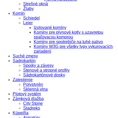
Strešné okná
Žlaby
Komín
Schiedel
Leier
Izolované komíny
Komíny pre plynové kotly s uzavretou
spaľovacou komorou
Komíny pre spotrebiče na tuhé palivo
Komíny W3G pre všetky typy vykurovacích
zariadení
Suché zmesy
Sadrokartón
Spojky a závesy
Stenové a stropné profily
Sádrokartónové dosky
Zateplenie
Polystyrén
Sklenná vlna
Plotový systém
Zámková dlažba
City Stone
Stadreko
Kúpelňa
Armatúry