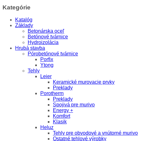
Kategórie
Katalóg
Základy
Betonárska oceľ
Betónové tvárnice
Hydroizolácia
Hrubá stavba
Pórobetónové tvárnice
Porfix
Ytong
Tehly
Leier
Keramické murovacie prvky
Preklady
Porotherm
Preklady
Spojivá pre murivo
Energy +
Komfort
Klasik
Heluz
Tehly pre obvodové a vnútorné murivo
Ostatné tehlové výrobky