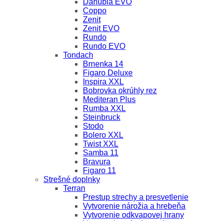
Danubia EVO
Coppo
Zenit
Zenit EVO
Rundo
Rundo EVO
Tondach
Brnenka 14
Figaro Deluxe
Inspira XXL
Bobrovka okrúhly rez
Mediteran Plus
Rumba XXL
Steinbruck
Stodo
Bolero XXL
Twist XXL
Samba 11
Bravura
Figaro 11
Strešné doplnky
Terran
Prestup strechy a presvetlenie
Vytvorenie nárožia a hrebeňa
Vytvorenie odkvapovej hrany