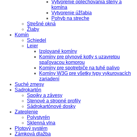
Vytvorenie oplechovania steny a
komína
Vytvorenie úžľabia
Pohyb na streche
Strešné okná
Žlaby
Komín
Schiedel
Leier
Izolované komíny
Komíny pre plynové kotly s uzavretou
spaľovacou komorou
Komíny pre spotrebiče na tuhé palivo
Komíny W3G pre všetky typy vykurovacích
zariadení
Suché zmesy
Sadrokartón
Spojky a závesy
Stenové a stropné profily
Sádrokartónové dosky
Zateplenie
Polystyrén
Sklenná vlna
Plotový systém
Zámková dlažba