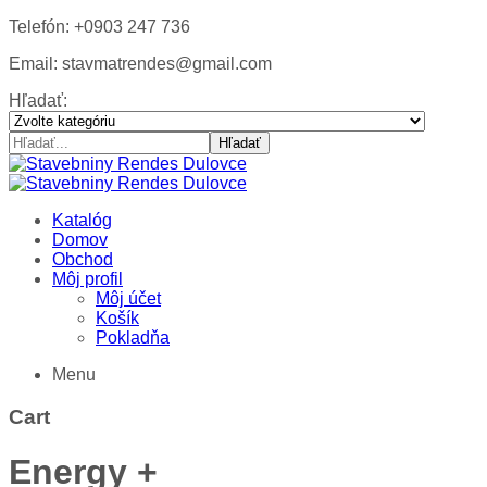
Telefón: +0903 247 736
Email: stavmatrendes@gmail.com
Hľadať:
Hľadať
Katalóg
Domov
Obchod
Môj profil
Môj účet
Košík
Pokladňa
Menu
Cart
Energy +