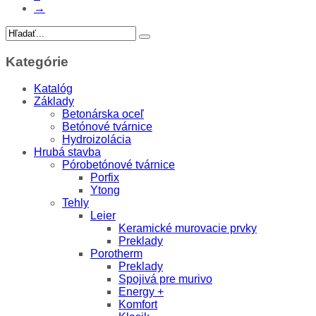
→
Kategórie
Katalóg
Základy
Betonárska oceľ
Betónové tvárnice
Hydroizolácia
Hrubá stavba
Pórobetónové tvárnice
Porfix
Ytong
Tehly
Leier
Keramické murovacie prvky
Preklady
Porotherm
Preklady
Spojivá pre murivo
Energy +
Komfort