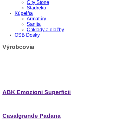
City Stone
Stadreko
Kúpelňa
Armatúry
Sanita
Obklady a dlažby
OSB Dosky
Výrobcovia
ABK Emozioni Superficii
Casalgrande Padana