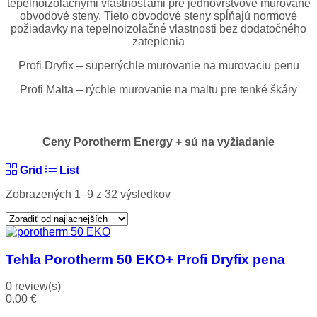
tepelnoizolačnými vlastnosťami pre jednovrstvové murované
obvodové steny. Tieto obvodové steny spĺňajú normové
požiadavky na tepelnoizolačné vlastnosti bez dodatočného
zateplenia
Profi Dryfix – superrýchle murovanie na murovaciu penu
Profi Malta – rýchle murovanie na maltu pre tenké škáry
Ceny Porotherm Energy + sú na vyžiadanie
Grid
List
Zobrazených 1–9 z 32 výsledkov
Tehla Porotherm 50 EKO+ Profi Dryfix pena
0 review(s)
0.00
€