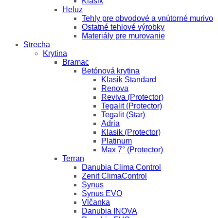
Klasik
Heluz
Tehly pre obvodové a vnútorné murivo
Ostatné tehlové výrobky
Materiály pre murovanie
Strecha
Krytina
Bramac
Betónová krytina
Klasik Standard
Renova
Reviva (Protector)
Tegalit (Protector)
Tegalit (Star)
Adria
Klasik (Protector)
Platinum
Max 7° (Protector)
Terran
Danubia Clima Control
Zenit ClimaControl
Synus
Synus EVO
Vlčanka
Danubia INOVA