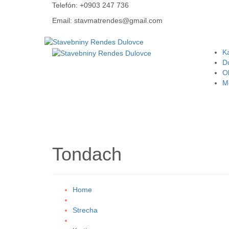
Telefón: +0903 247 736
Email: stavmatrendes@gmail.com
K
D
O
Mô
Tondach
Home
Strecha