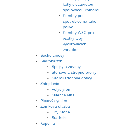
kotly s uzavretou
spaľovacou komorou
Komíny pre
spotrebiče na tuhé
palivo
Komíny W3G pre
všetky typy
vykurovacích
zariadení
Suché zmesy
Sadrokartón
Spojky a závesy
Stenové a stropné profily
Sádrokartónové dosky
Zateplenie
Polystyrén
Sklenná vlna
Plotový systém
Zámková dlažba
City Stone
Stadreko
Kúpelňa