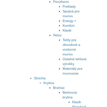
Porotherm
Preklady
Spojivá pre
murivo
Energy +
Komfort
Klasik
Heluz
Tehly pre
obvodové a
vnútorné
murivo
Ostatné tehlové
výrobky
Materiály pre
murovanie
Strecha
Krytina
Bramac
Betónová
krytina
Klasik
Standard