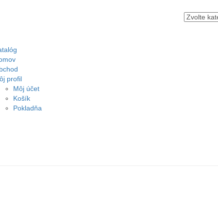
atalóg
omov
bchod
j profil
Môj účet
Košík
Pokladňa