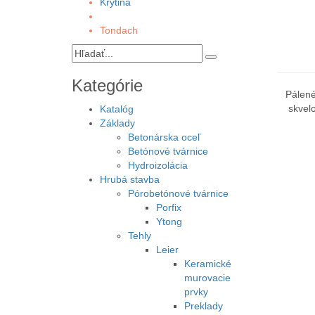
Krytina
Tondach
Kategórie
Pálené
skvel
Katalóg
Základy
Betonárska oceľ
Betónové tvárnice
Hydroizolácia
Hrubá stavba
Pórobetónové tvárnice
Porfix
Ytong
Tehly
Leier
Keramické
murovacie
prvky
Preklady