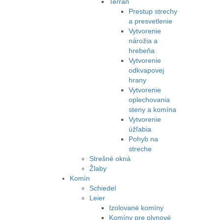
Terran
Prestup strechy
a presvetlenie
Vytvorenie
nárožia a
hrebeňa
Vytvorenie
odkvapovej
hrany
Vytvorenie
oplechovania
steny a komína
Vytvorenie
úžľabia
Pohyb na
streche
Strešné okná
Žlaby
Komín
Schiedel
Leier
Izolované komíny
Komíny pre plynové