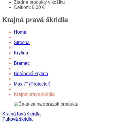
Žiadne produkty v košíku
Celkom:
0.00
€
Krajná pravá škridla
Home
Strecha
Krytina
Bramac
Betónová krytina
Max 7° (Protector)
Krajná pravá škridla
Krajná ľavá škridla
Pultová škridla