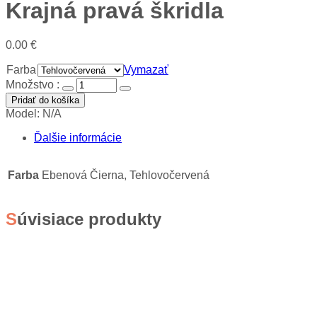
Krajná pravá škridla
0.00
€
Farba
Vymazať
Množstvo :
Pridať do košíka
Model:
N/A
Ďalšie informácie
Farba
Ebenová Čierna, Tehlovočervená
Súvisiace produkty