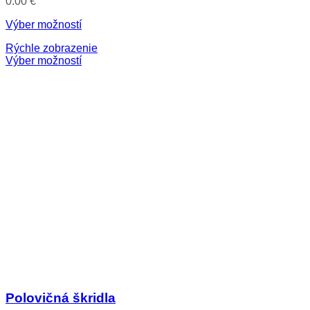
0.00
€
Výber možností
Rýchle zobrazenie
Výber možností
Polovičná škridla