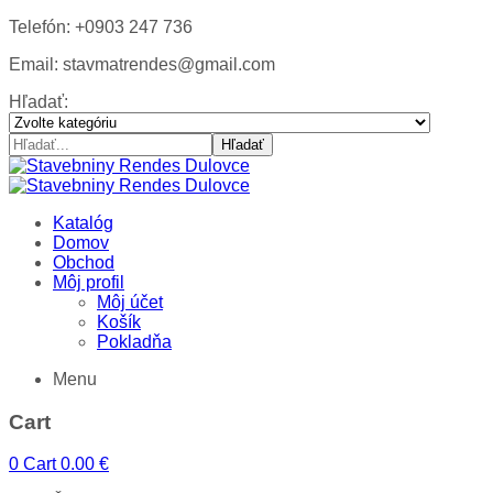
Telefón: +0903 247 736
Email: stavmatrendes@gmail.com
Hľadať:
Hľadať
Katalóg
Domov
Obchod
Môj profil
Môj účet
Košík
Pokladňa
Menu
Cart
0
Cart
0.00
€