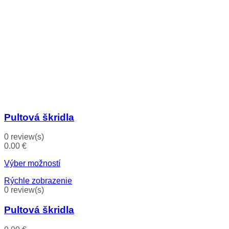
Pultová škridla
0 review(s)
0.00
€
Výber možností
Rýchle zobrazenie
0 review(s)
Pultová škridla